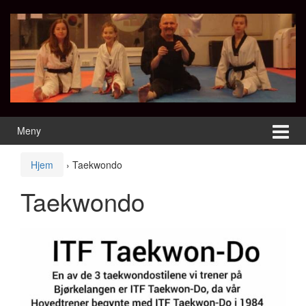
Hopp
Hopp
til
til
innhold
Hovedmeny
Meny
Hjem
›
Taekwondo
Taekwondo